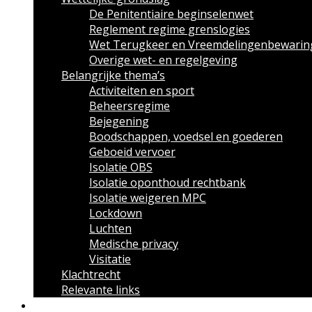
De Penitentiaire beginselenwet
Reglement regime grenslogies
Wet Terugkeer en Vreemdelingenbewarin
Overige wet- en regelgeving
Belangrijke thema’s
Activiteiten en sport
Beheersregime
Bejegening
Boodschappen, voedsel en goederen
Geboeid vervoer
Isolatie OBS
Isolatie oponthoud rechtbank
Isolatie weigeren MPC
Lockdown
Luchten
Medische privacy
Visitatie
Klachtrecht
Relevante links
Over uitzettingen