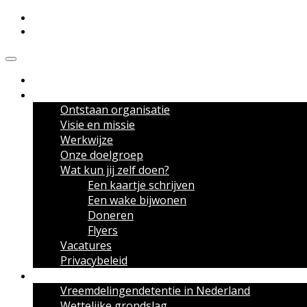
Meldpunt Vreemdelingendetentie
Over het Meldpunt
Ontstaan organisatie
Visie en missie
Werkwijze
Onze doelgroep
Wat kun jij zelf doen?
Een kaartje schrijven
Een wake bijwonen
Doneren
Flyers
Vacatures
Privacybeleid
Over vreemdelingendetentie
Vreemdelingendetentie in Nederland
Wettelijke grondslag