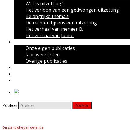
Wat is uitzetting?
Het verloop van een gedwongen uitzetting
Belangrijke thema’s
De rechten tijdens een uitzetting
Het verhaal van meneer B.
Het verhaal van Junior
Publicaties
Onze eigen publicaties
Jaaroverzichten
Overige publicaties
Actueel
Nieuwsbrief
Contact
Zoeken
Omstandigheden detentie