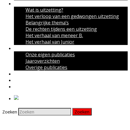
Over uitzettingen
Wat is uitzetting?
Het verloop van een gedwongen uitzetting
Belangrijke thema’s
De rechten tijdens een uitzetting
Het verhaal van meneer B.
Het verhaal van Junior
Publicaties
Onze eigen publicaties
Jaaroverzichten
Overige publicaties
Actueel
Nieuwsbrief
Contact
Zoeken