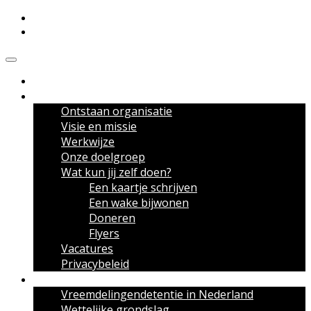
Meldpunt Vreemdelingendetentie
Over het Meldpunt
Ontstaan organisatie
Visie en missie
Werkwijze
Onze doelgroep
Wat kun jij zelf doen?
Een kaartje schrijven
Een wake bijwonen
Doneren
Flyers
Vacatures
Privacybeleid
Over vreemdelingendetentie
Vreemdelingendetentie in Nederland
Wettelijke grondslag