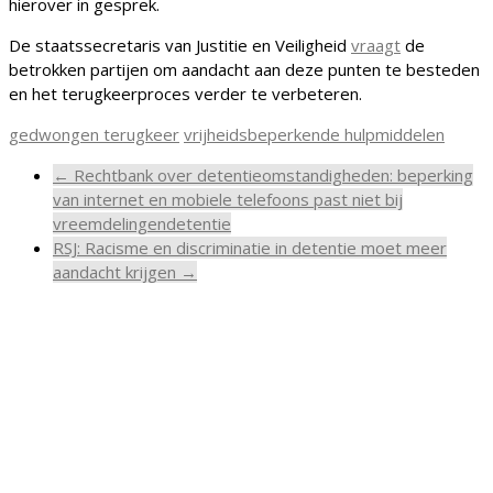
hierover in gesprek.
De staatssecretaris van Justitie en Veiligheid
vraagt
de
betrokken partijen om aandacht aan deze punten te besteden
en het terugkeerproces verder te verbeteren.
gedwongen terugkeer
vrijheidsbeperkende hulpmiddelen
←
Rechtbank over detentieomstandigheden: beperking
van internet en mobiele telefoons past niet bij
vreemdelingendetentie
RSJ: Racisme en discriminatie in detentie moet meer
aandacht krijgen
→
Meldpunt Vreemdelingendetentie
Stichting LOS
Parkstraat 32
2514 JK Den Haag
tel.
+31 70 221 1767
of vanuit detentie 0800-3388776
(gratis)
info@meldpuntvreemdelingendetentie.nl