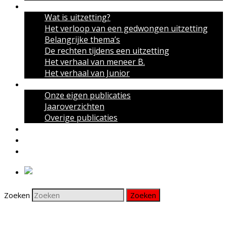
Over uitzettingen
Wat is uitzetting?
Het verloop van een gedwongen uitzetting
Belangrijke thema’s
De rechten tijdens een uitzetting
Het verhaal van meneer B.
Het verhaal van Junior
Publicaties
Onze eigen publicaties
Jaaroverzichten
Overige publicaties
Actueel
Nieuwsbrief
Contact
Zoeken