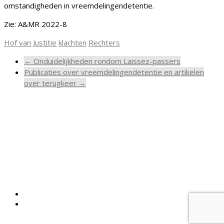
omstandigheden in vreemdelingendetentie.
Zie: A&MR 2022-8
Hof van Justitie
klachten
Rechters
←
Onduidelijkheden rondom Laissez-passers
Publicaties over vreemdelingendetentie en artikelen
over terugkeer
→
Meldpunt Vreemdelingendetentie
Stichting LOS
Parkstraat 32
2514 JK Den Haag
tel.
+31 70 221 1767
of vanuit detentie 0800-3388776
(gratis)
info@meldpuntvreemdelingendetentie.nl
Copyright © 2026 Meldpunt Vreemdelingendetentie