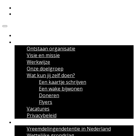
Meldpunt Vreemdelingendetentie
Over het Meldpunt
Ontstaan organisatie
Visie en missie
Werkwijze
Onze doelgroep
Wat kun jij zelf doen?
Een kaartje schrijven
Een wake bijwonen
Doneren
Flyers
Vacatures
Privacybeleid
Over vreemdelingendetentie
Vreemdelingendetentie in Nederland
Wettelijke grondslag