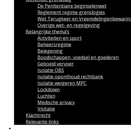
De Penitentiaire beginselenwet
Reglement regime grenslogies
Wet Terugkeer en Vreemdelingenbewarin
Overige wet- en regelgeving
Belangrijke thema’s
Activiteiten en sport
Beheersregime
Bejegening
Boodschappen, voedsel en goederen
Geboeid vervoer
Isolatie OBS
Isolatie oponthoud rechtbank
Isolatie weigeren MPC
Lockdown
Luchten
Medische privacy
Visitatie
Klachtrecht
Relevante links
Over uitzettingen