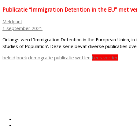
Publicatie “Immigration Detention in the EU” met ve
Meldpunt
1 september 2021
Onlangs werd ‘Immigration Detention in the European Union, in 
Studies of Population’. Deze serie bevat diverse publicaties o
beleid
boek
demografie
publicatie
wetten
Lees verder
Meldpunt Vreemdelingendetentie
Stichting LOS
Parkstraat 32
2514 JK Den Haag
tel.
+31 70 221 1767
of vanuit detentie 0800-3388776 (gratis)
info@meldpuntvreemdelingendetentie.nl
Copyright © 2026 Meldpunt Vreemdelingendetentie