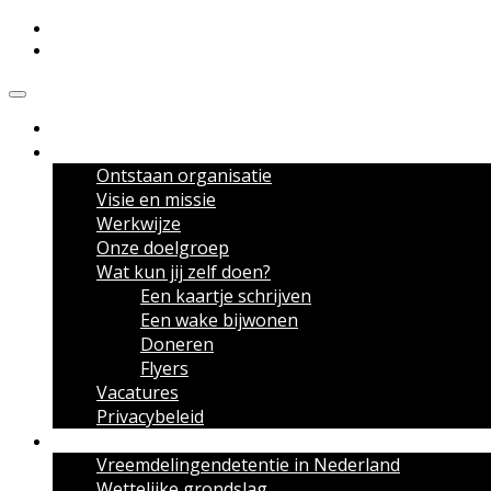
Meldpunt Vreemdelingendetentie
Over het Meldpunt
Ontstaan organisatie
Visie en missie
Werkwijze
Onze doelgroep
Wat kun jij zelf doen?
Een kaartje schrijven
Een wake bijwonen
Doneren
Flyers
Vacatures
Privacybeleid
Over vreemdelingendetentie
Vreemdelingendetentie in Nederland
Wettelijke grondslag