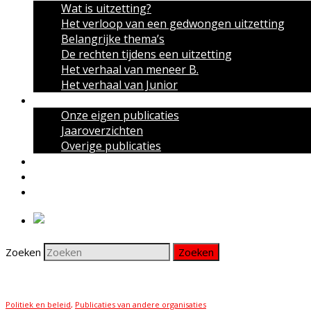
Wat is uitzetting?
Het verloop van een gedwongen uitzetting
Belangrijke thema’s
De rechten tijdens een uitzetting
Het verhaal van meneer B.
Het verhaal van Junior
Publicaties
Onze eigen publicaties
Jaaroverzichten
Overige publicaties
Actueel
Nieuwsbrief
Contact
Zoeken
Politiek en beleid
,
Publicaties van andere organisaties