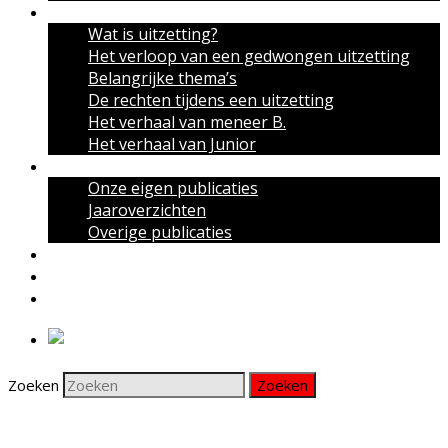
Over uitzettingen
Wat is uitzetting?
Het verloop van een gedwongen uitzetting
Belangrijke thema’s
De rechten tijdens een uitzetting
Het verhaal van meneer B.
Het verhaal van Junior
Publicaties
Onze eigen publicaties
Jaaroverzichten
Overige publicaties
Actueel
Nieuwsbrief
Contact
Zoeken