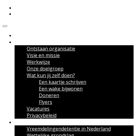
Meldpunt Vreemdelingendetentie
Over het Meldpunt
Ontstaan organisatie
Visie en missie
Werkwijze
Onze doelgroep
Wat kun jij zelf doen?
Een kaartje schrijven
Een wake bijwonen
Doneren
Flyers
Vacatures
Privacybeleid
Over vreemdelingendetentie
Vreemdelingendetentie in Nederland
Wettelijke grondslag